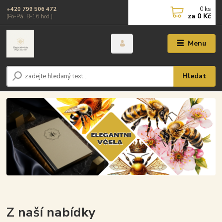
0
ks
+420 799 506 472
za
0 Kč
(Po-Pá, 8-16 hod.)
Menu
Hledat
Z naší nabídky