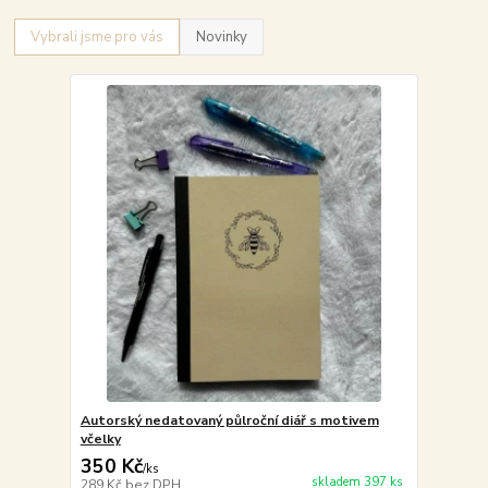
Vybrali jsme pro vás
Novinky
Autorský nedatovaný půlroční diář s motivem
včelky
350 Kč
/
ks
skladem 397 ks
289 Kč
bez DPH