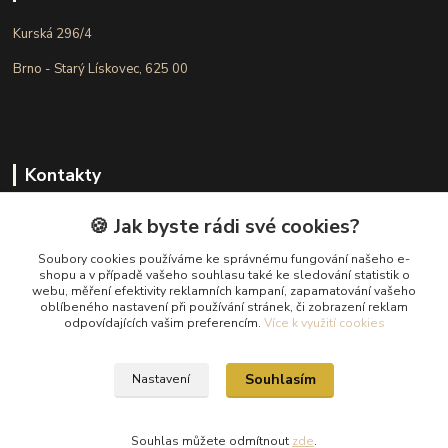
Kurská 296/4
Brno - Starý Lískovec, 625 00
Kontakty
Kateřina Kyslingová
🍪 Jak byste rádi své cookies?
+420 799 506 472
(Po-Pá, 8-16 hod.)
Soubory cookies používáme ke správnému fungování našeho e-
shopu a v případě vašeho souhlasu také ke sledování statistik o
webu, měření efektivity reklamních kampaní, zapamatování vašeho
kkyslingova@gmail.com
oblíbeného nastavení při používání stránek, či zobrazení reklam
odpovídajících vašim preferencím.
Více k využití cookies
Souhlasím
Nastavení
Vytvoříla Kateřina Kyslingová - elegantní včela- všechny práva vyhrazena
Souhlas můžete odmítnout
zde
.